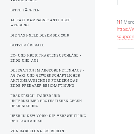
TAXIGEWERBE
BITTE LÄCHELN
AG TAXI KAMPAGNE: ANTI-UBER-
[
1
]
Merc
WERBUNG
https:/
DIE TAXI-NELE DEZEMBER 2018
soupcon
BLITZER ÜBERALL
EC- UND KREDITKARTENZUSCHLÄGE -
ENDE UND AUS
DELEGATION IM ABGEORDNETENHAUS -
AG TAXI UND GEWERKSCHAFTLICHER
AKTIONSAUSSCHUSS FORDERN DAS E
NDE PREKÄRER BESCHÄFTIGUNG
FRANKREICH: FAHRER UND
UNTERNEHMER PROTESTIEREN GEGEN
UBERISIERUNG
UBER IN NEW YORK: DIE VERZWEIFLUNG
DER TAXIFAHRER
VON BARCELONA BIS BERLIN -