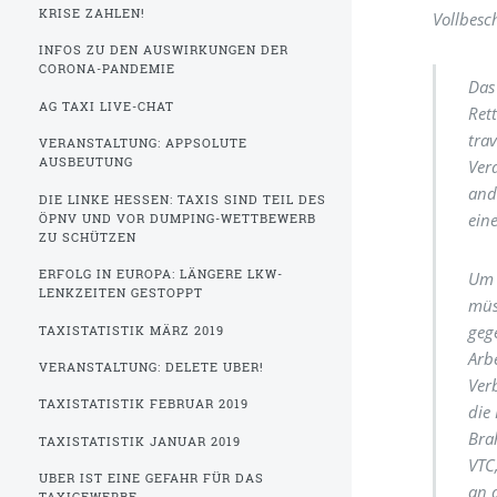
KRISE ZAHLEN!
Vollbesc
INFOS ZU DEN AUSWIRKUNGEN DER
CORONA-PANDEMIE
Das
AG TAXI LIVE-CHAT
Ret
tra
VERANSTALTUNG: APPSOLUTE
AUSBEUTUNG
Ver
and
DIE LINKE HESSEN: TAXIS SIND TEIL DES
ein
ÖPNV UND VOR DUMPING-WETTBEWERB
ZU SCHÜTZEN
ERFOLG IN EUROPA: LÄNGERE LKW-
Um 
LENKZEITEN GESTOPPT
müs
geg
TAXISTATISTIK MÄRZ 2019
Arb
VERANSTALTUNG: DELETE UBER!
Ver
TAXISTATISTIK FEBRUAR 2019
die
Bra
TAXISTATISTIK JANUAR 2019
VTC
UBER IST EINE GEFAHR FÜR DAS
an 