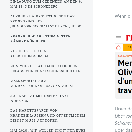
EINLADUNG ZUM GEDENKEN AN DEN 8.
MAI 1945 IN SCHÖNEBERG
Wenn die
AUFRUF ZUM PROTEST GEGEN DAS
SPONSORING DES
„BUNDESPRESSEBALLS“ DURCH „UBER“.
FRANKREICH: ARBEITSMINISTER
KÄMPFT FÜR UBER
VER.DI IST FÜR EINE
AUSBILDUNGSUMLAGE
NEW YORKER TAXIFAHRER FORDERN
ERLASS VON KONZESSIONSSCHULDEN.
MELDEPORTAL ZUM
MINDESTLOHNBETRUG GESTARTET
SOLIDARITÄT MIT DEN NY TAXI
WORKERS
Unter d
DAS KAPUTTSPAREN VON
Uber vor
KRANKENHÄUSERN UND ÖFFENTLICHEM
DIENST MUSS AUFHÖREN.
Scheinse
über da
MAI 2020 : WIR WOLLEN NICHT FÜR EURE