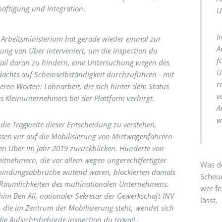
häftigung und Integration
.
U
I
 Arbeitsministerium hat gerade wieder einmal zur
A
tung von Uber interveniert, um die inspection du
f
vail daran zu hindern, eine Untersuchung wegen des
Ü
dachts auf Scheinselbständigkeit durchzuführen - mit
r
eren Worten: Lohnarbeit, die sich hinter dem Status
v
es Kleinunternehmers bei der Plattform verbirgt.
A
w
die Tragweite dieser Entscheidung zu verstehen,
sen wir auf die Mobilisierung von Mietwagenfahrern
en Uber im Jahr 2019 zurückblicken. Hunderte von
eitnehmern, die vor allem wegen ungerechtfertigter
Was d
bindungsabbrüche wütend waren, blockierten damals
Scheue
 Räumlichkeiten des multinationalen Unternehmens.
wer fe
him Ben Ali, nationaler Sekretär der Gewerkschaft INV
lässt.
, die im Zentrum der Mobilisierung steht, wendet sich
die Aufsichtsbehörde inspection du travail .