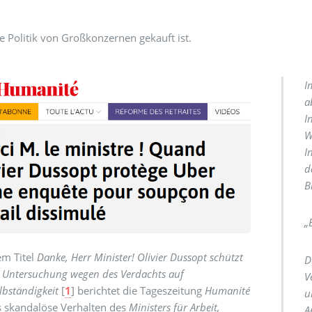
 Politik von Großkonzernen gekauft ist.
I
a
I
W
I
d
B
„
em Titel
Danke, Herr Minister! Olivier Dussopt schützt
D
 Untersuchung wegen des Verdachts auf
V
lbständigkeit
[
1
]
berichtet die Tageszeitung
Humanité
u
s skandalöse Verhalten des
Ministers für Arbeit,
A