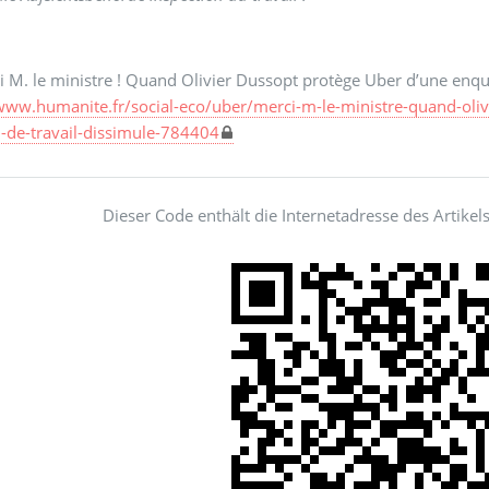
i M. le ministre ! Quand Olivier Dussopt protège Uber d’une enqu
/www.humanite.fr/social-eco/uber/merci-m-le-ministre-quand-oli
-de-travail-dissimule-784404
Dieser Code enthält die Internetadresse des Artikel