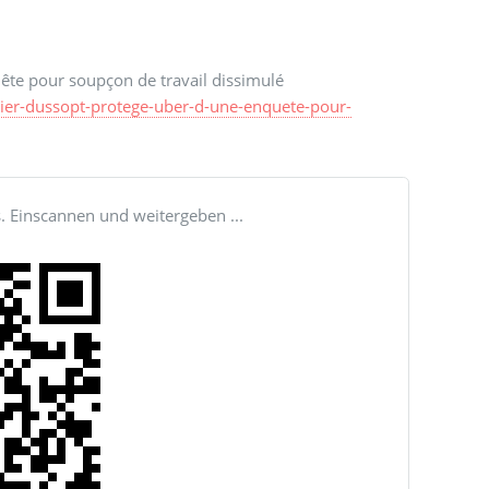
ête pour soupçon de travail dissimulé
vier-dussopt-protege-uber-d-une-enquete-pour-
s. Einscannen und weitergeben ...