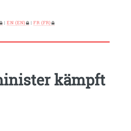
|
EN
|
FR
minister kämpft