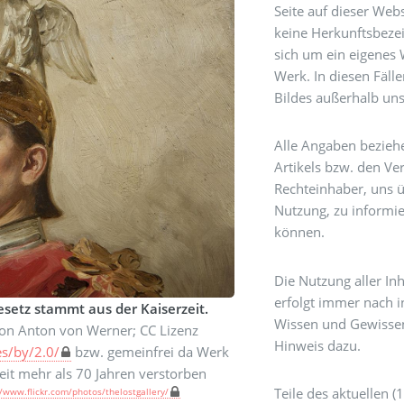
Seite auf dieser Web
keine Herkunftsbeze
sich um ein eigenes 
Werk. In diesen Fäll
Bildes außerhalb un
Alle Angaben beziehe
Artikels bzw. den Ver
Rechteinhaber, uns 
Nutzung, zu informi
können.
Die Nutzung aller In
erfolgt immer nach 
setz stammt aus der Kaiserzeit.
Wissen und Gewissen.
von Anton von Werner; CC Lizenz
Hinweis dazu.
es/by/2.0/
bzw. gemeinfrei da Werk
seit mehr als 70 Jahren verstorben
Teile des aktuellen
//www.flickr.com/photos/thelostgallery/