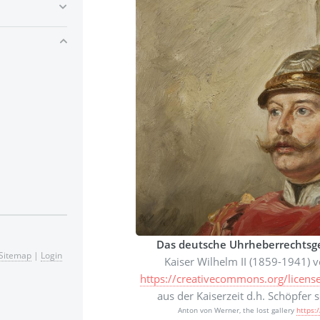
Das deutsche Uhrheberrechtsge
Sitemap
|
Login
Kaiser Wilhelm II (1859-1941) 
https://creativecommons.org/licens
aus der Kaiserzeit d.h. Schöpfer 
Anton von Werner, the lost gallery
https: