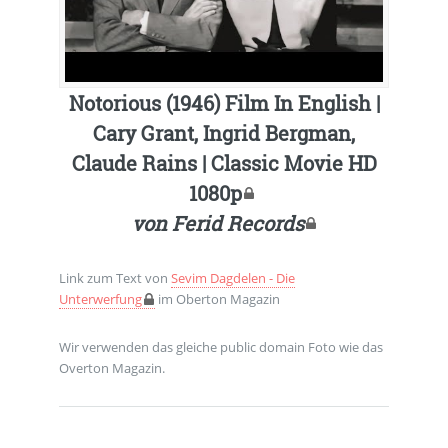
Notorious (1946) Film In English |
Cary Grant, Ingrid Bergman,
Claude Rains | Classic Movie HD
1080p
von
Ferid Records
Link zum Text von
Sevim Dagdelen - Die
Unterwerfung
im Oberton Magazin
Wir verwenden das gleiche public domain Foto wie das
Overton Magazin.