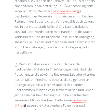
erhalten. Die Visionen der Rand, Musk und Thiel ähneln
einer älteren Idealvorstellung. In
L’Île à hélice
(Englisch:
Propeller Island
, Deutsch:
Die Propellerinsel
)
beschreibt Jules Verne ein motorisiertes amphibisches
Refugium der Superreichen. Verne erzählt auch davon,
wie in der Hauptstadt Milliard-City Kapitalfraktionen
aus Süd- und Nordstaaten miteinander um die Macht
konkurrieren und die utopische Insel in den Untergang
steuern. Die Reichen und mächtigen sind derart in ihren
Konflikten befangen, dass sie ihren Untergang selbst
herbeiführen.
[
5
]
Die DDR nahm eine große Zahl der von der
neoliberalen Diktatur in Chile Verfolgten auf. Nach dem
Putsch gegen die gewählte Regierung Salvador Allendes
hatten Milton Friedmans Schüler, die so genannten
Chicago Boys, die Wirtschaftspolitik des Landes
übernommen, führten es in schwere Krisen und ließen
große Tele der Bevölkerung zugunsten der Reichen
verarmen. Milton Friedman hatte keine
wirksamen
Mittel
gegen die katastrophale Folgen der nach