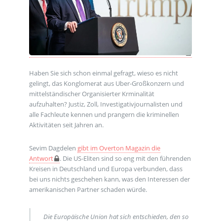
Haben Sie sich schon einmal gefragt, wieso es nicht
gelingt, das Konglomerat aus Uber-Großkonzern und
mittelständischer Organisierter Krminalität
aufzuhalten? Justiz, Zoll, Investigativjournalisten und
alle Fachleute kennen und prangern die kriminellen
Aktivitäten seit Jahren an.
Sevim Dagdelen
gibt im Overton Magazin die
Antwort
. Die US-Eliten sind so eng mit den führenden
Kreisen in Deutschland und Europa verbunden, dass
bei uns nichts geschehen kann, was den Interessen der
amerikanischen Partner schaden würde.
Die Europäische Union hat sich entschieden, den so