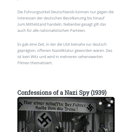
Die Führungszirkel Deutschlands können nur gegen die
Interessen der deutschen Bevölkerumg bis hinauf
zum.Mittelstand handeln. Nebenbei gesagt gilt das
auch für alle nationalistischen Parteien.
Es gab eine Zeit, in der die USA beinahe zur deutsch
geprägten, offenen Nazidiktatur geworden wären. Das
ist kein Witz und wird in mehreren sehenswerten
FIlmen thematisiert.
Confessions of a Nazi Spy (1939)