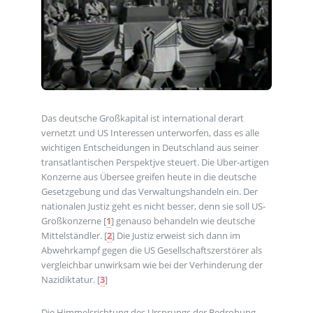
Das deutsche Großkapital ist international derart
vernetzt und US Interessen unterworfen, dass es alle
wichtigen Entscheidungen in Deutschland aus seiner
transatlantischen Perspektjve steuert. Die Uber-artigen
Konzerne aus Übersee greifen heute in die deutsche
Gesetzgebung und das Verwaltungshandeln ein. Der
nationalen Justiz geht es nicht besser, denn sie soll US-
Großkonzerne
[
1
]
genauso behandeln wie deutsche
Mittelständler.
[
2
]
Die Justiz erweist sich dann im
Abwehrkampf gegen die US Gesellschaftszerstörer als
vergleichbar unwirksam wie bei der Verhinderung der
Nazidiktatur.
[
3
]
Die Himmelsrichtung des Ursprungs der Bedrohung